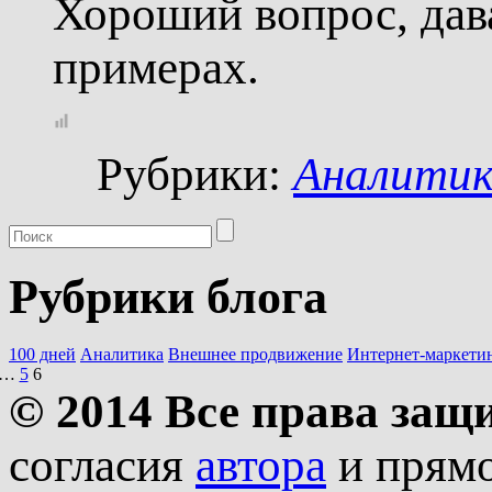
Хороший вопрос, дава
примерах.
Рубрики:
Аналити
Рубрики блога
100 дней
Аналитика
Внешнее продвижение
Интернет-маркети
…
5
6
© 2014 Все права за
согласия
автора
и прямо