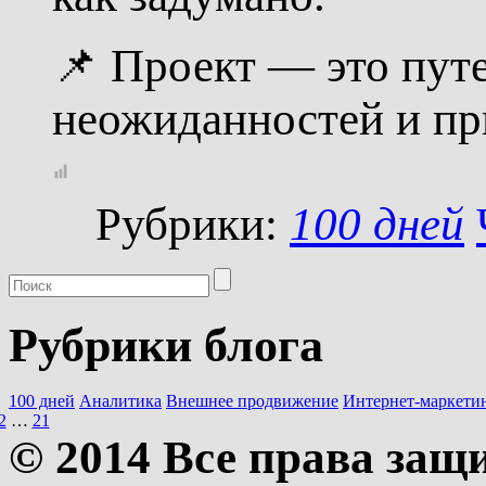
📌 Проект — это путе
неожиданностей и п
Рубрики:
100 дней
Рубрики блога
100 дней
Аналитика
Внешнее продвижение
Интернет-маркети
2
…
21
© 2014 Все права за