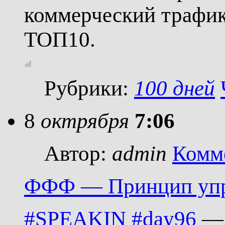
коммерческий трафик
ТОП10.
Рубрики:
100 дней
8
октрября
7:06
Автор:
admin
Комм
ФФФ — Принцип упр
#SPEAKIN
#day96
— 