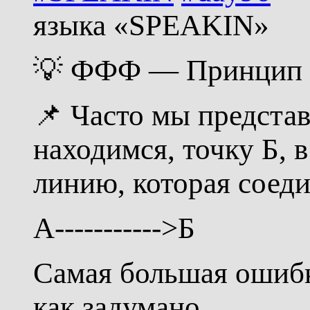
языка «SPEAKIN»
💡 ФФФ — Принцип у
📌 Часто мы представ
находимся, точку Б, 
линию, которая соеди
A----------->Б
Самая большая ошибк
как задумано.