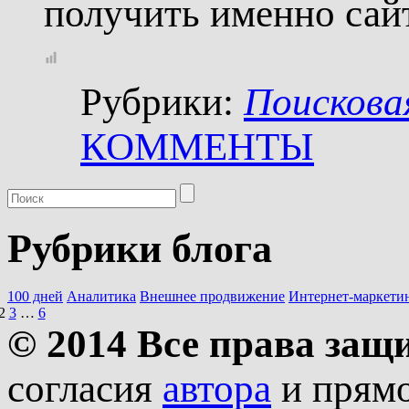
получить именно сай
Рубрики:
Поискова
КОММЕНТЫ
Рубрики блога
100 дней
Аналитика
Внешнее продвижение
Интернет-маркети
2
3
…
6
© 2014 Все права за
согласия
автора
и прямо