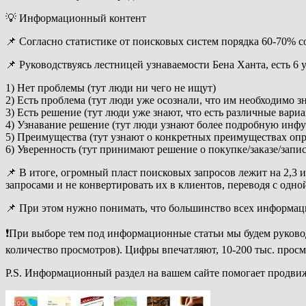
💡 Информационный контент
📌 Согласно статистике от поисковых систем порядка 60-70% 
📌 Руководствуясь лестницей узнаваемости Бена Ханта, есть 6 
1) Нет проблемы (тут люди ни чего не ищут)
2) Есть проблема (тут люди уже осознали, что им необходимо з
3) Есть решение (тут люди уже знают, что есть различные вар
4) Узнавание решение (тут люди узнают более подробную инфу
5) Преимущества (тут узнают о конкретных преимуществах оп
6) Уверенность (тут принимают решение о покупке/заказе/запи
📌 В итоге, огромный пласт поисковых запросов лежит на 2,3
запросами и не конвертировать их в клиентов, переводя с одно
📌 При этом нужно понимать, что большинство всех информац
❗При выборе тем под информационные статьи мы будем руково
количество просмотров). Цифры впечатляют, 10-200 тыс. просм
P.S. Информационный раздел на вашем сайте помогает продви