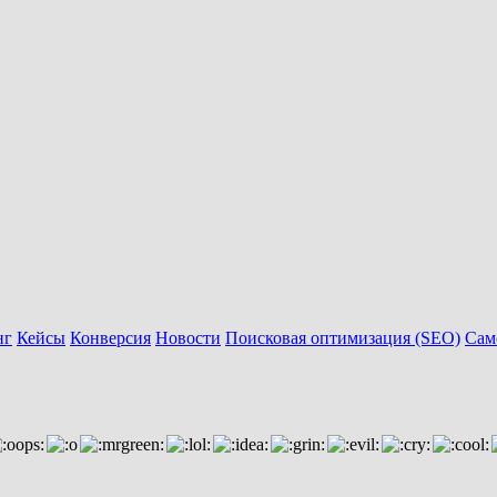
нг
Кейсы
Конверсия
Новости
Поисковая оптимизация (SEO)
Сам