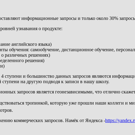
составляют информационные запросы и только около 30% запрос
уровней узнавания о продукте:
нание английского языка)
ианты обучения: самообучение, дистанционное обучение, персона
 о различных решениях)
ределенного решения)
си)
 и 4 ступени и большинство данных запросов являются информац
й ступени на другую подводя к записи в нашу школу.
ионных запросов является геонезависимыми, что отлично скаже
дствоваться тропинкой, которую уже прошли наши коллеги и ми
отров.
жению коммерческих запросов. Намёк от Яндекса -
https://yandex