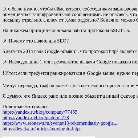
Это было нужно, чтобы обменяться с собеседником зашифрован
обмениваться зашифрованными сообщениями, не опасаясь, что и
посылку отдельно, а ключ от замка отдельно? Конечно, можно бы
На похожем принципе основана работа протокола SSL/TLS.
📌 Почему это важно для SEO?
6 августа 2014 года Google объявил, что протокол https являе
📌 Исследование 1 млн. результатов выдачи Google показало
❗ Итог: если требуется ранжироваться в Google выше, нужно пер
Минус перехода, трафик может вначале немного просесть при 
Я думаю, что Яндекс рано или поздно объявит данный фактор 
Полезные материалы:
https://yandex.ru/blog/company/77455
https://yandex.ru/blog/platon/2778
https://www.seonews.ru/events/13-rekomendatsiy-google...
https://devaka.ru/articles/moving-to-https