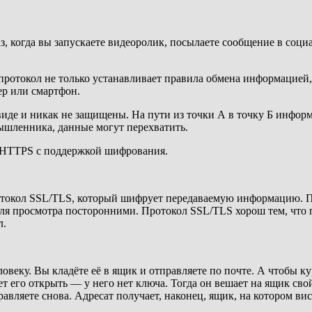
, когда вы запускаете видеоролик, посылаете сообщение в соц
отокол не только устанавливает правила обмена информацией, 
ер или смартфон.
виде и никак не защищены. На пути из точки А в точку Б инфор
мышленника, данные могут перехватить.
л HTTPS с поддержкой шифрования.
окол SSL/TLS, который шифрует передаваемую информацию. По 
ля просмотра посторонними. Протокол SSL/TLS хорош тем, что 
л.
ловеку. Вы кладёте её в ящик и отправляете по почте. А чтобы к
ет его открыть — у него нет ключа. Тогда он вешает на ящик сво
вляете снова. Адресат получает, наконец, ящик, на котором виси