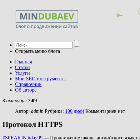
Открыть меню блога
Главная
Статьи
Услуги
Мои SEO инструменты
Справочник
Об авторе
8
октрября
7:09
Автор:
admin
Рубрика:
100 дней
Комментариев нет
Протокол HTTPS
#SPEAKIN
#day99
— Продвижение школы английского языка