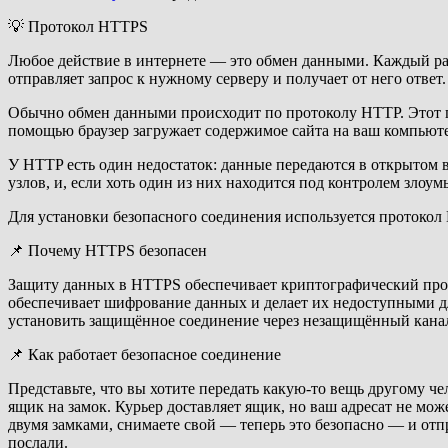
💡 Протокол HTTPS
Любое действие в интернете — это обмен данными. Каждый раз
отправляет запрос к нужному серверу и получает от него ответ.
Обычно обмен данными происходит по протоколу HTTP. Этот пр
помощью браузер загружает содержимое сайта на ваш компьют
У HTTP есть один недостаток: данные передаются в открытом 
узлов, и, если хоть один из них находится под контролем злоу
Для установки безопасного соединения используется протоко
📌 Почему HTTPS безопасен
Защиту данных в HTTPS обеспечивает криптографический прот
обеспечивает шифрование данных и делает их недоступными д
установить защищённое соединение через незащищённый кана
📌 Как работает безопасное соединение
Представьте, что вы хотите передать какую-то вещь другому че
ящик на замок. Курьер доставляет ящик, но ваш адресат не мож
двумя замками, снимаете свой — теперь это безопасно — и отпра
послали.