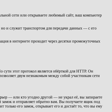
иальной сети или открываете любимый сайт, ваш компьютер
но и служит транспортом для передачи данных — с его
мация в интернете проходит через десятки промежуточных
сути этот протокол является обёрткой для HTTP. Он
позволяет двум незнакомым между собой участникам сети
урьер — или кто угодно другой — не украл её, вы запираете
й замок и отправляет обратно вам. Вы получаете ящик под
т только его замок, открывает его и достаёт то, что вы ему