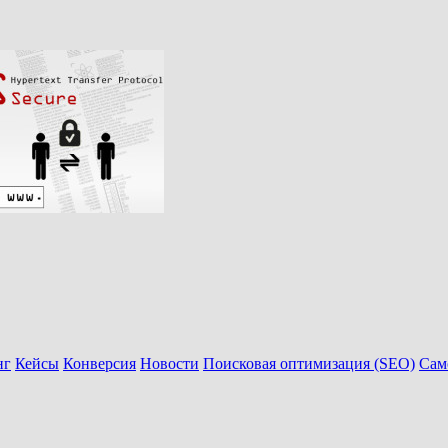
нг
Кейсы
Конверсия
Новости
Поисковая оптимизация (SEO)
Сам