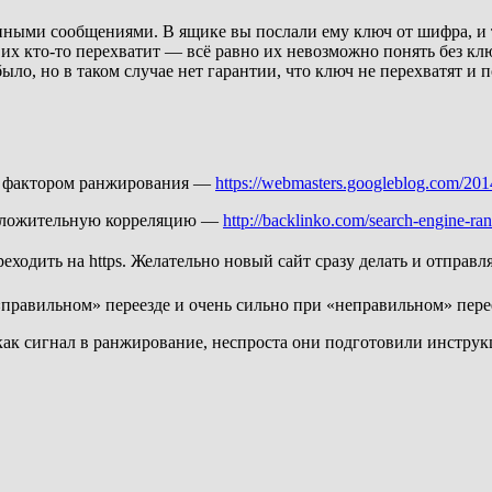
ными сообщениями. В ящике вы послали ему ключ от шифра, и т
х кто-то перехватит — всё равно их невозможно понять без клю
ло, но в таком случае нет гарантии, что ключ не перехватят и п
тся фактором ранжирования —
https://webmasters.googleblog.com/2014/
 положительную корреляцию —
http://backlinko.com/search-engine-ra
еходить на https. Желательно новый сайт сразу делать и отправля
«правильном» переезде и очень сильно при «неправильном» пере
как сигнал в ранжирование, неспроста они подготовили инструк