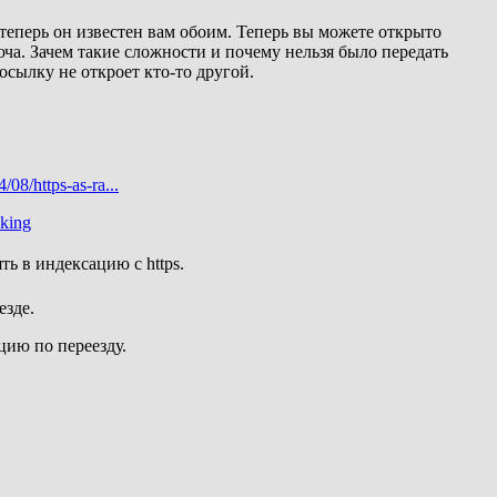
еперь он известен вам обоим. Теперь вы можете открыто
ча. Зачем такие сложности и почему нельзя было передать
осылку не откроет кто-то другой.
08/https-as-ra...
nking
ть в индексацию с https.
езде.
цию по переезду.