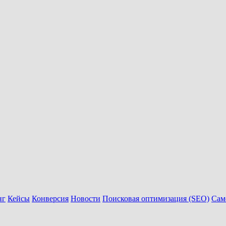
нг
Кейсы
Конверсия
Новости
Поисковая оптимизация (SEO)
Сам