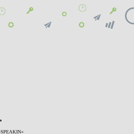
ь
 «SPEAKIN»