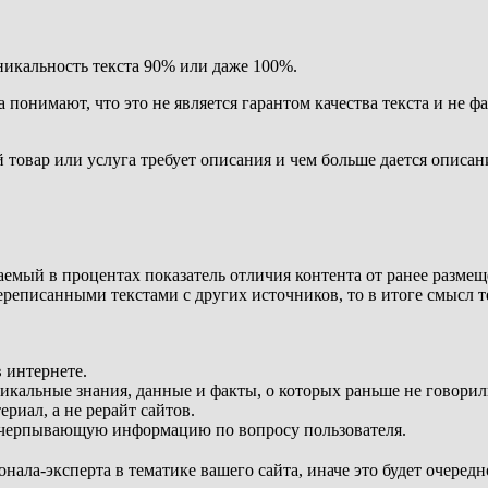
никальность текста 90% или даже 100%.
понимают, что это не является гарантом качества текста и не фа
ой товар или услуга требует описания и чем больше дается опис
емый в процентах показатель отличия контента от ранее размещ
еписанными текстами с других источников, то в итоге смысл тек
в интернете.
кальные знания, данные и факты, о которых раньше не говорил
риал, а не рерайт сайтов.
счерпывающую информацию по вопросу пользователя.
ионала-эксперта в тематике вашего сайта, иначе это будет очер