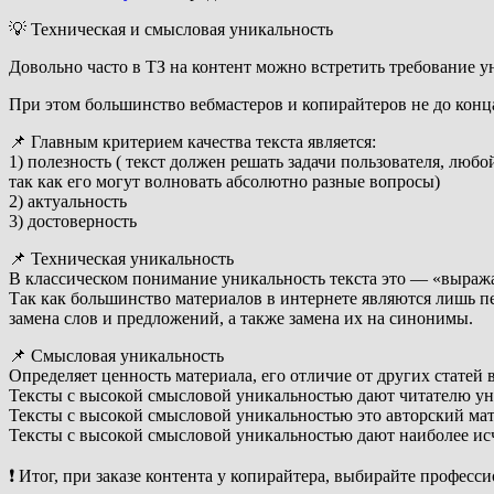
💡 Техническая и смысловая уникальность
Довольно часто в ТЗ на контент можно встретить требование у
При этом большинство вебмастеров и копирайтеров не до конца 
📌 Главным критерием качества текста является:
1) полезность ( текст должен решать задачи пользователя, люб
так как его могут волновать абсолютно разные вопросы)
2) актуальность
3) достоверность
📌 Техническая уникальность
В классическом понимание уникальность текста это — «выража
Так как большинство материалов в интернете являются лишь пер
замена слов и предложений, а также замена их на синонимы.
📌 Смысловая уникальность
Определяет ценность материала, его отличие от других статей 
Тексты с высокой смысловой уникальностью дают читателю уни
Тексты с высокой смысловой уникальностью это авторский мате
Тексты с высокой смысловой уникальностью дают наиболее и
❗ Итог, при заказе контента у копирайтера, выбирайте професс